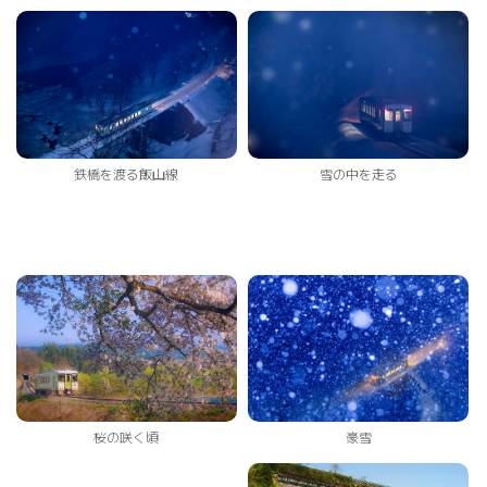
鉄橋を渡る飯山線
雪の中を走る
豪雪
桜の咲く頃