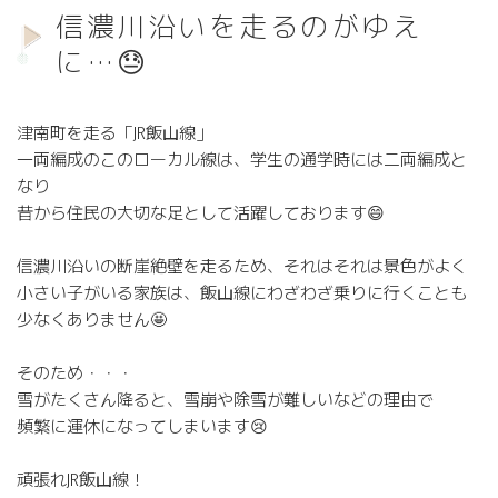
信濃川沿いを走るのがゆえ
に…😓
津南町を走る「JR飯山線」
一両編成のこのローカル線は、学生の通学時には二両編成と
なり
昔から住民の大切な足として活躍しております😄
信濃川沿いの断崖絶壁を走るため、それはそれは景色がよく
小さい子がいる家族は、飯山線にわざわざ乗りに行くことも
少なくありません🤩
そのため・・・
雪がたくさん降ると、雪崩や除雪が難しいなどの理由で
頻繁に運休になってしまいます😢
頑張れJR飯山線！